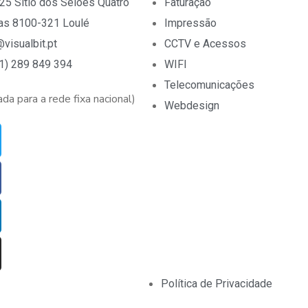
25 Sítio dos Selões Quatro
Faturação
as 8100-321 Loulé
Impressão
visualbit.pt
CCTV e Acessos
1) 289 849 394
WIFI
Telecomunicações
da para a rede fixa nacional)
Webdesign
Política de Privacidade