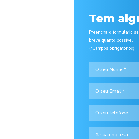
Tem alg
Preencha o formulário s
breve quanto possível.
(*Campos obrigatórios)