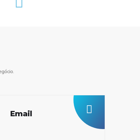
egócio.
Email