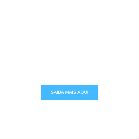
nça na internet e seja encontrado. Fortal
EMPRESA AI
TEM SITE?
Conheça as nossas soluções de Webdesign
SAIBA MAIS AQUI